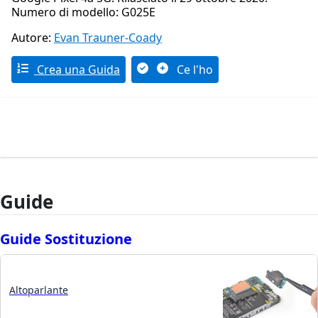
Numero di modello: G025E
Autore:
Evan Trauner-Coady
Crea una Guida
Ce l'ho
Guide
Guide Sostituzione
Altoparlante