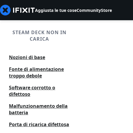
Aggiusta le tue cose
Community
Store
STEAM DECK NON IN
CARICA
Nozioni di base
Fonte di alimentazione
troppo debole
Software corrotto o
difettoso
Malfunzionamento della
batteria
Porta di ricarica difettosa