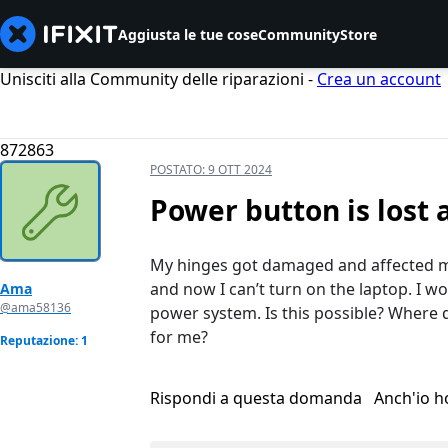
Aggiusta le tue cose
Community
Store
Unisciti alla Community delle riparazioni -
Crea un account
872863
POSTATO:
9 OTT 2024
Power button is lost
My hinges got damaged and affected my 
and now I can’t turn on the laptop. I wo
Ama
@ama58136
power system. Is this possible? Where d
for me?
Reputazione: 1
Rispondi a questa domanda
Anch'io 