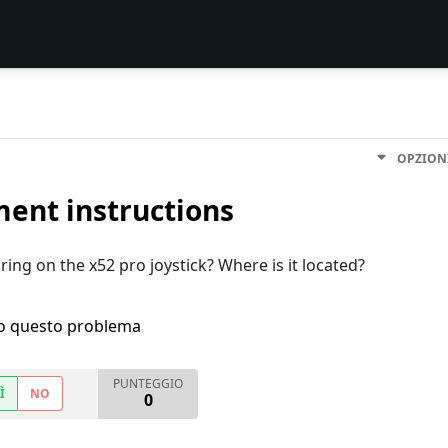
OPZION
ment instructions
spring on the x52 pro joystick? Where is it located?
ho questo problema
PUNTEGGIO
Ì
NO
0