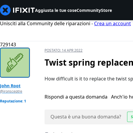
Aggiusta le tue cose
Community
Store
Unisciti alla Community delle riparazioni -
Crea un account
729143
POSTATO:
14 APR 2022
Twist spring replace
How difficult is it to replace the twist 
John Root
@ironsceptre
Rispondi a questa domanda
Anch'io 
Reputazione: 1
Questa è una buona domanda?
S