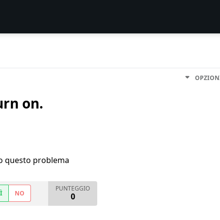
OPZION
rn on.
ho questo problema
PUNTEGGIO
Ì
NO
0