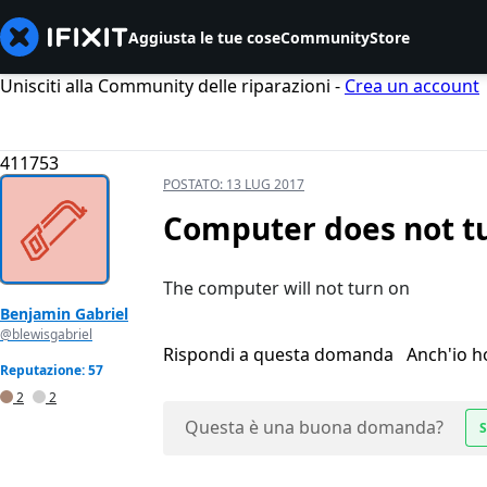
Aggiusta le tue cose
Community
Store
Unisciti alla Community delle riparazioni -
Crea un account
411753
POSTATO:
13 LUG 2017
Computer does not tu
The computer will not turn on
Benjamin Gabriel
@blewisgabriel
Rispondi a questa domanda
Anch'io 
Reputazione: 57
2
2
Questa è una buona domanda?
S