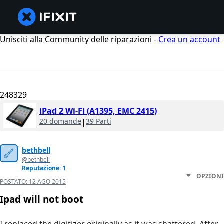
Unisciti alla Community delle riparazioni -
Crea un account
248329
iPad 2 Wi-Fi (A1395, EMC 2415)
20 domande
|
39 Parti
bethbell
@bethbell
Reputazione: 1
OPZIONI
POSTATO:
12 AGO 2015
Ipad will not boot