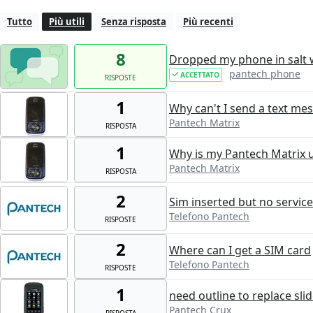
Tutto
Più utili
Senza risposta
Più recenti
8
Dropped my phone in salt w
pantech phone
ACCETTATO
RISPOSTE
1
Why can't I send a text me
Pantech Matrix
RISPOSTA
1
Why is my Pantech Matrix u
Pantech Matrix
RISPOSTA
2
Sim inserted but no service
Telefono Pantech
RISPOSTE
2
Where can I get a SIM card
Telefono Pantech
RISPOSTE
1
need outline to replace sli
Pantech Crux
RISPOSTA