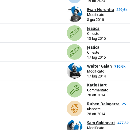
15 ott 2024
Evan Noronha
229,6k
Modificato
8 giu 2016
Jessica
Chieste
18 lug 2015
Jessica
Chieste
17 lug 2015
Walter Galan
710,6k
Modificato
17 lug 2014
Katie Hart
Commentato
28 ott 2014
Ruben Delagarza
25
Risposte
28 ott 2014
Sam Goldheart
477,8k
Modificato