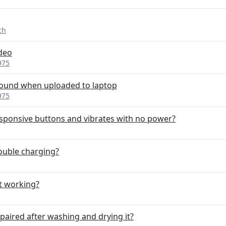
ch
deo
975
sound when uploaded to laptop
975
ponsive buttons and vibrates with no power?
ouble charging?
t working?
paired after washing and drying it?