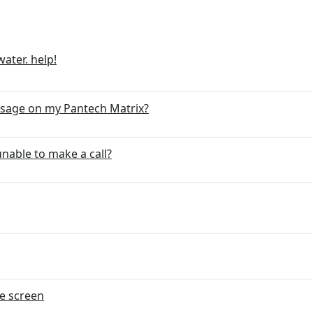
ater. help!
ssage on my Pantech Matrix?
nable to make a call?
de screen