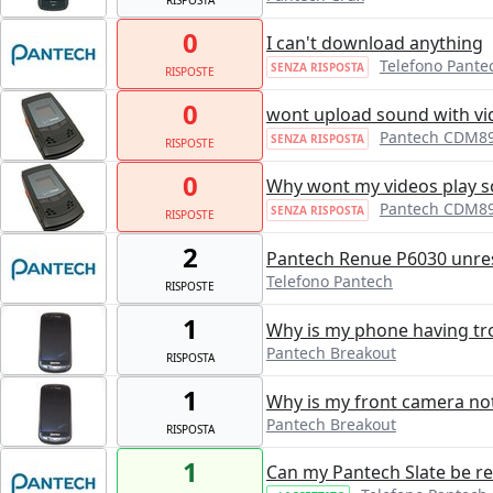
0
I can't download anything
Telefono Pante
SENZA RISPOSTA
RISPOSTE
0
wont upload sound with vi
Pantech CDM8
SENZA RISPOSTA
RISPOSTE
0
Why wont my videos play 
Pantech CDM8
SENZA RISPOSTA
RISPOSTE
2
Pantech Renue P6030 unres
Telefono Pantech
RISPOSTE
1
Why is my phone having tr
Pantech Breakout
RISPOSTA
1
Why is my front camera no
Pantech Breakout
RISPOSTA
1
Can my Pantech Slate be re