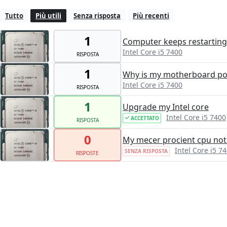
Tutto
Più utili
Senza risposta
Più recenti
1
Computer keeps restarting
Intel Core i5 7400
RISPOSTA
1
Why is my motherboard pow
Intel Core i5 7400
RISPOSTA
1
Upgrade my Intel core
Intel Core i5 7400
ACCETTATO
RISPOSTA
0
My mecer procient cpu not
Intel Core i5 7
SENZA RISPOSTA
RISPOSTE