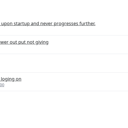
 upon startup and never progresses further.
er out put not giving
 loging on
400