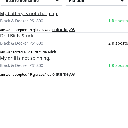
Tutte le domande
Più utili
My battery is not charging.
Black & Decker PS1800
1 Risposta
oldturkey03
answer accepted
19 giu 2024
da
Drill Bit Is Stuck
Black & Decker PS1800
2 Risposte
Nick
answer edited
16 giu 2021
da
My drill is not spinning.
Black & Decker PS1800
1 Risposta
oldturkey03
answer accepted
19 giu 2024
da