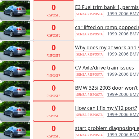
0
E3 Fuel trim bank 1, permi
1999-2006 BMW
SENZA RISPOSTA
RISPOSTE
0
car lifted on ramp popped
1999-2006 BMW
SENZA RISPOSTA
RISPOSTE
0
Why does my ac work and 
1999-2006 BMW
SENZA RISPOSTA
RISPOSTE
0
CV Axle/drive train issues
1999-2006 BMW
SENZA RISPOSTA
RISPOSTE
0
BMW 325i 2003 door won’t
1999-2006 BMW
SENZA RISPOSTA
RISPOSTE
0
How can I fix my V12 port?
1999-2006 BMW
SENZA RISPOSTA
RISPOSTE
0
start problem diagnosing el
1999-2006 BMW
SENZA RISPOSTA
RISPOSTE