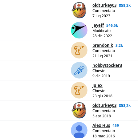
oldturkey03
858,2k
Commentato
7 lug 2023
jayeff
546,5k
Modificato
28 dic 2022
brandon k
3,2k
Commentato
21 lug 2021
hobbystocker3
Chieste
9 dic 2019
Julex
Chieste
23 giu 2018
oldturkey03
858,2k
Commentato
5 apr 2018
Alex Hus
459
Commentato
18 mag 2016