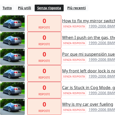
Tutto
Più utili
Senza risposta
Più recenti
0
How to fix my mirror switc
1999-2006 BMW
SENZA RISPOSTA
RISPOSTE
0
When I push on the gas, th
1999-2006 BMW
SENZA RISPOSTA
RISPOSTE
0
Por que mi suspensión su
1999-2006 BMW
SENZA RISPOSTA
RISPOSTE
0
My front left door lock is 
1999-2006 BMW
SENZA RISPOSTA
RISPOSTE
0
Car is Stuck in Cog Mode, g
1999-2006 BMW
SENZA RISPOSTA
RISPOSTE
0
Why is my car over fueling
1999-2006 BMW
SENZA RISPOSTA
RISPOSTE