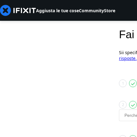
Aggiusta le tue cose
Community
Store
Fai
Sii speci
risposte.
1
2