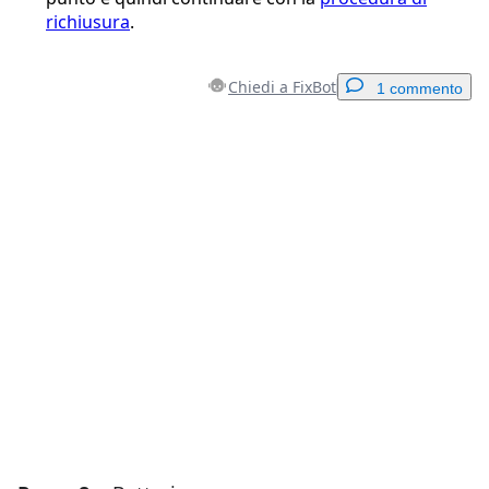
richiusura
.
Chiedi a FixBot
1 commento
Aggiungi un commento
Aggiungi Commento
Annulla
Pubblica commento