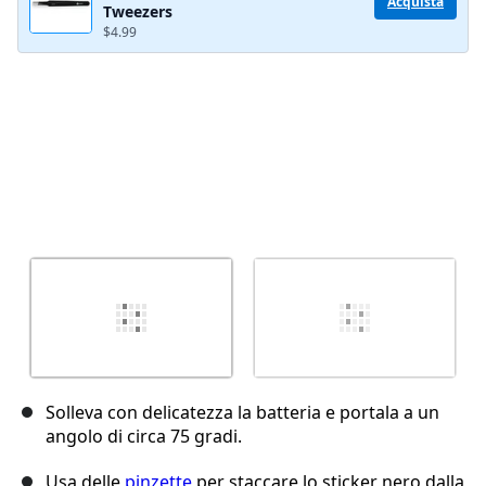
Acquista
Tweezers
Annulla
Pubblica commento
$4.99
Solleva con delicatezza la batteria e portala a un
angolo di circa 75 gradi.
Usa delle
pinzette
per staccare lo sticker nero dalla