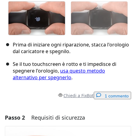
Prima di iniziare ogni riparazione, stacca l'orologio
dal caricatore e spegnilo.
Se il tuo touchscreen è rotto e ti impedisce di
spegnere l'orologio,
usa questo metodo
alternativo per spegnerlo
.
Chiedi a FixBot
1 commento
Passo 2
Requisiti di sicurezza
Aggiungi un commento
Aggiungi Commento