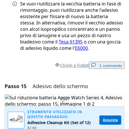
Se vuoi riutilizzare la vecchia batteria in fase di
rimontaggio, puoi riutilizzare anche l'adesivo
esistente per fissare di nuovo la batteria
stessa. In alternativa, rimuovi il vecchio adesivo
con alcol isopropilico concentrato e un panno
privo di lanugine e usa un pezzo di nastro
biadesivo come il
Tesa 61395
o con una goccia
di adesivo liquido come l'
E6000
.
Chiedi a FixBot
1 commento
Passo 15
Adesivo dello schermo
Aggiungi un commento
Aggiungi Commento
STRUMENTO UTILIZZATO IN
QUESTO PASSAGGIO:
Acquista
Adhesive Cleanup Kit (Set of 12)
Annulla
Pubblica commento
$7.99