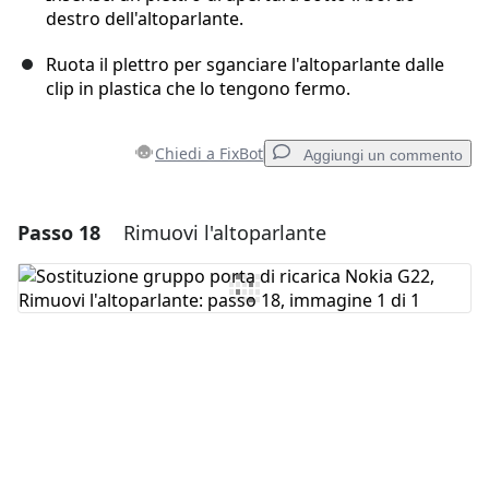
destro dell'altoparlante.
Ruota il plettro per sganciare l'altoparlante dalle
clip in plastica che lo tengono fermo.
Chiedi a FixBot
Aggiungi un commento
Passo 18
Rimuovi l'altoparlante
Aggiungi un commento
Aggiungi Commento
Annulla
Pubblica commento