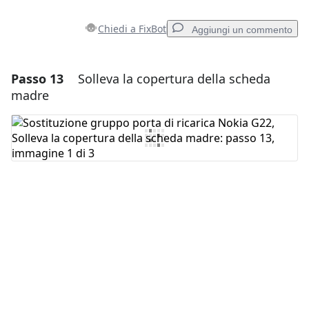
Chiedi a FixBot
Aggiungi un commento
Passo 13
Solleva la copertura della scheda
Aggiungi un commento
madre
Aggiungi Commento
Annulla
Pubblica commento