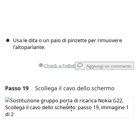
Usa le dita o un paio di pinzette per rimuovere
l'altoparlante.
Chiedi a FixBot
Aggiungi un commento
Passo 19
Scollega il cavo dello schermo
Aggiungi un commento
Aggiungi Commento
Annulla
Pubblica commento