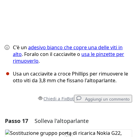
C'è un
adesivo bianco che copre una delle viti in
alto
. Foralo con il cacciavite o
usa le pinzette per
rimuoverlo
.
Usa un cacciavite a croce Phillips per rimuovere le
otto viti da 3,8 mm che fissano l'altoparlante.
Chiedi a FixBot
Aggiungi un commento
Passo 17
Solleva l'altoparlante
Aggiungi un commento
Aggiungi Commento