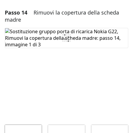
Passo 14
Rimuovi la copertura della scheda
Aggiungi un commento
madre
Aggiungi Commento
Annulla
Pubblica commento