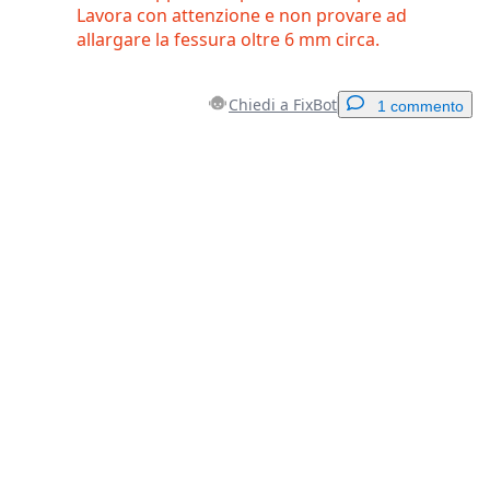
Lavora con attenzione e non provare ad
allargare la fessura oltre 6 mm circa.
Chiedi a FixBot
1 commento
Aggiungi un commento
Aggiungi Commento
Annulla
Pubblica commento