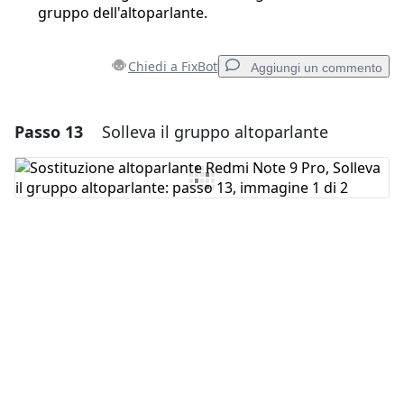
gruppo dell'altoparlante.
Chiedi a FixBot
Aggiungi un commento
Passo 13
Solleva il gruppo altoparlante
Aggiungi un commento
Aggiungi Commento
Annulla
Pubblica commento