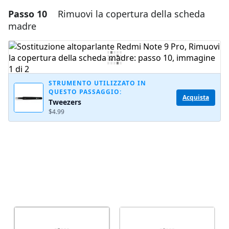
Passo 10
Rimuovi la copertura della scheda
Aggiungi un commento
madre
Aggiungi Commento
Annulla
Pubblica commento
STRUMENTO UTILIZZATO IN
QUESTO PASSAGGIO:
Acquista
Tweezers
$4.99