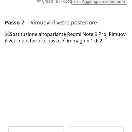
Chiedi a FixBot
Aggiungi un commento
Passo 7
Rimuovi il vetro posteriore
Aggiungi un commento
Aggiungi Commento
Annulla
Pubblica commento