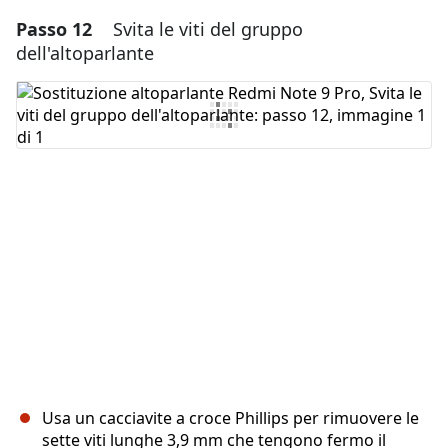
Passo 12
Svita le viti del gruppo
Aggiungi un commento
dell'altoparlante
Aggiungi Commento
Annulla
Pubblica commento
Usa un cacciavite a croce Phillips per rimuovere le
sette viti lunghe 3,9 mm che tengono fermo il