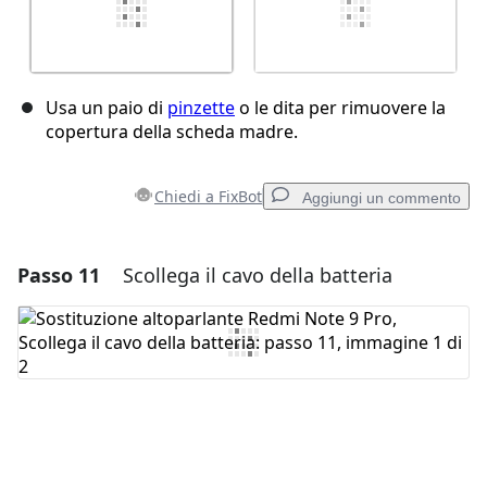
Usa un paio di
pinzette
o le dita per rimuovere la
copertura della scheda madre.
Chiedi a FixBot
Aggiungi un commento
Passo 11
Scollega il cavo della batteria
Aggiungi un commento
Aggiungi Commento
Annulla
Pubblica commento