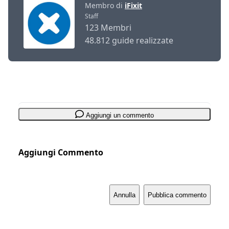
Membro di
iFixit
Staff
123 Membri
48.812 guide realizzate
Aggiungi un commento
Aggiungi Commento
Annulla
Pubblica commento