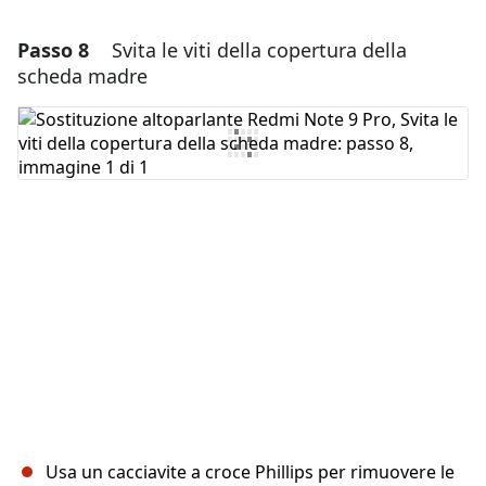
Passo 8
Svita le viti della copertura della
Aggiungi un commento
scheda madre
Aggiungi Commento
Annulla
Pubblica commento
Usa un cacciavite a croce Phillips per rimuovere le