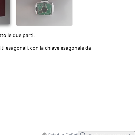
Annulla
Pubblica commento
to le due parti.
viti esagonali, con la chiave esagonale da
Chiedi a FixBot