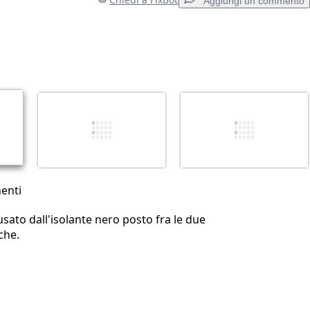
Aggiungi un commento
Aggiungi un commento
Annulla
Pubblica commento
enti
usato dall'isolante nero posto fra le due
che.