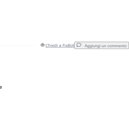
Chiedi a FixBot
Aggiungi un commento
Aggiungi un commento
e
Annulla
Pubblica commento