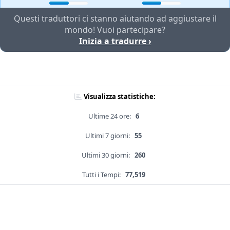
Questi traduttori ci stanno aiutando ad aggiustare il
mondo! Vuoi partecipare?
Inizia a tradurre ›
Visualizza statistiche:
Ultime 24 ore:
6
Ultimi 7 giorni:
55
Ultimi 30 giorni:
260
Tutti i Tempi:
77,519