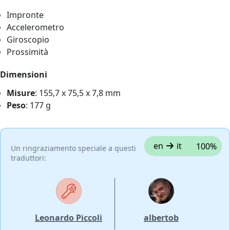
Impronte
Accelerometro
Giroscopio
Prossimità
Dimensioni
Misure
: 155,7 x 75,5 x 7,8 mm
Peso
: 177 g
en
it
100%
Un ringraziamento speciale a questi
traduttori:
Leonardo Piccoli
albertob