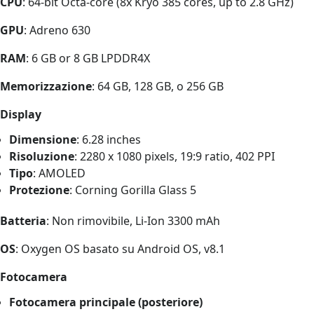
CPU
: 64-bit Octa-core (8x Kryo 385 cores, up to 2.8 GHz)
GPU
: Adreno 630
RAM
: 6 GB or 8 GB LPDDR4X
Memorizzazione
: 64 GB, 128 GB, o 256 GB
Display
Dimensione
: 6.28 inches
Risoluzione
: 2280 x 1080 pixels, 19:9 ratio, 402 PPI
Tipo
: AMOLED
Protezione
: Corning Gorilla Glass 5
Batteria
: Non rimovibile, Li-Ion 3300 mAh
OS
: Oxygen OS basato su Android OS, v8.1
Fotocamera
Fotocamera principale (posteriore)