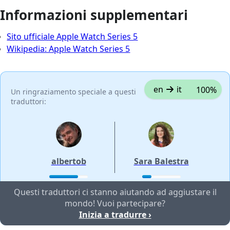
Informazioni supplementari
Sito ufficiale Apple Watch Series 5
Wikipedia: Apple Watch Series 5
en
it
100%
Un ringraziamento speciale a questi
traduttori:
albertob
Sara Balestra
Questi traduttori ci stanno aiutando ad aggiustare il
mondo! Vuoi partecipare?
Inizia a tradurre ›