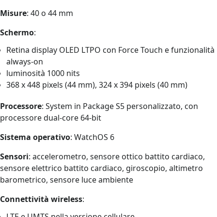
Misure
: 40 o 44 mm
Schermo
:
Retina display OLED LTPO con Force Touch e funzionalità
always-on
luminosità 1000 nits
368 x 448 pixels (44 mm), 324 x 394 pixels (40 mm)
Processore
: System in Package S5 personalizzato, con
processore dual-core 64-bit
Sistema operativo
: WatchOS 6
Sensori
: accelerometro, sensore ottico battito cardiaco,
sensore elettrico battito cardiaco, giroscopio, altimetro
barometrico, sensore luce ambiente
Connettività wireless
:
LTE e UMTS nella versione cellulare