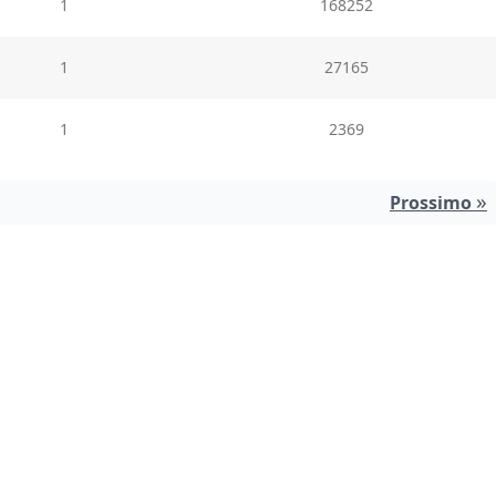
1
168252
1
27165
1
2369
»
Prossimo