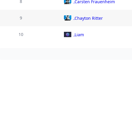
8
Carsten Frauenheim
9
Chayton Ritter
10
Liam