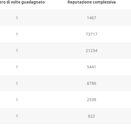
o di volte guadagnato
Reputazione complessiva
1
1467
1
73717
1
21234
1
5441
1
8786
1
2539
1
622