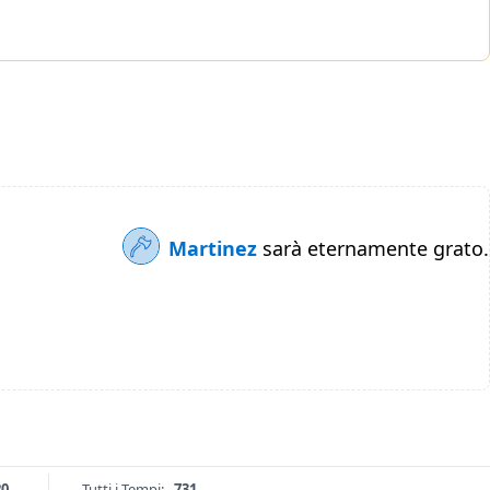
Martinez
sarà eternamente grato.
20
Tutti i Tempi:
731