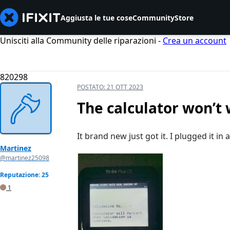
Aggiusta le tue cose
Community
Store
Unisciti alla Community delle riparazioni -
Crea un account
820298
POSTATO:
21 OTT 2023
The calculator won’t
It brand new just got it. I plugged it i
Martinez
@martinez25098
Reputazione: 25
1