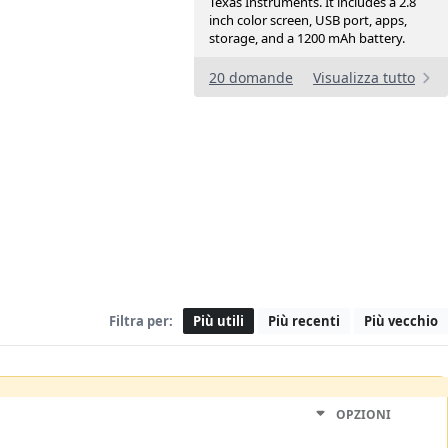
Texas Instruments. It includes a 2.8
inch color screen, USB port, apps,
storage, and a 1200 mAh battery.
20 domande
Visualizza tutto
Filtra per:
Più utili
Più recenti
Più vecchio
OPZIONI