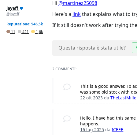
Hi
@martinez25098
jayeff
Here's a
link
that explains what to try
@jayeff
Reputazione: 546,5k
If it still doesn't work after trying t
11
421
1,6k
Questa risposta è stata utile?
2 COMMENTI:
This is a good answer. To a
was some old stock with dea
22 ott 2023
da
TheLastMille
Hello, I have had this same 
happens.
16 lug 2025
da
ICEEE