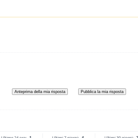
Anteprima della mia risposta
Pubblica la mia risposta
Ultime 24 ore:
1
Ultimi 7 giorni:
4
Ultimi 30 giorni: