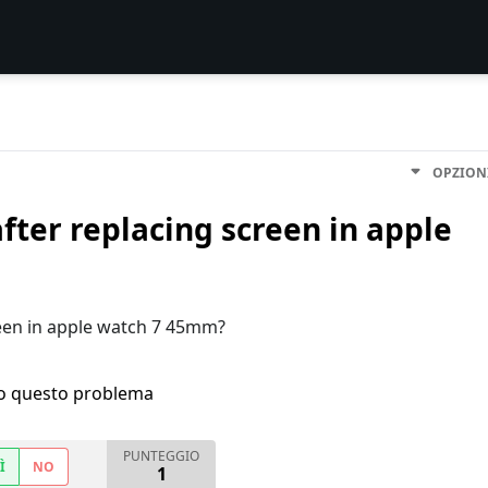
OPZION
fter replacing screen in apple
reen in apple watch 7 45mm?
ho questo problema
PUNTEGGIO
Ì
NO
1