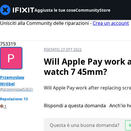
Aggiusta le tue cose
Community
Store
Unisciti alla Community delle riparazioni -
Crea un account
753319
POSTATO:
27 OTT 2022
Will Apple Pay work a
watch 7 45mm?
Przemysław
Wróbel
Will Apple Pay work after replacing sc
@przemyslaw53631
Reputazione: 13
Rispondi a questa domanda
Anch'io 
1
Questa è una buona domanda?
S