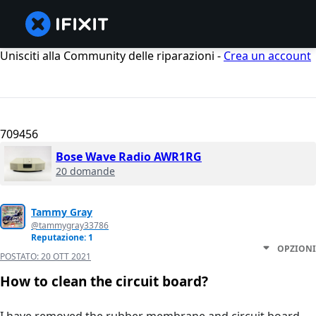
Unisciti alla Community delle riparazioni -
Crea un account
709456
Bose Wave Radio AWR1RG
20 domande
Tammy Gray
@tammygray33786
Reputazione: 1
OPZIONI
POSTATO:
20 OTT 2021
How to clean the circuit board?