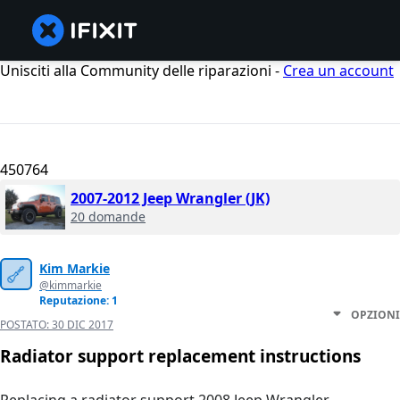
Unisciti alla Community delle riparazioni -
Crea un account
450764
2007-2012 Jeep Wrangler (JK)
20 domande
Kim Markie
@kimmarkie
Reputazione: 1
OPZIONI
POSTATO:
30 DIC 2017
Radiator support replacement instructions