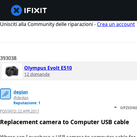
Unisciti alla Community delle riparazioni -
Crea un account
393038
Olympus Evolt E510
12 domande
deglan
@deglan
Reputazione: 1
OPZIONI
POSTATO:
22 APR 2017
Replacement camera to Computer USB cable