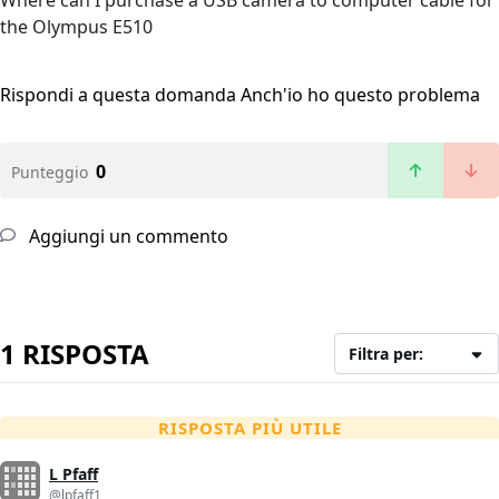
Where can I purchase a USB camera to computer cable for
the Olympus E510
Rispondi a questa domanda
Anch'io ho questo problema
0
Punteggio
Aggiungi un commento
1 RISPOSTA
Filtra per:
RISPOSTA PIÙ UTILE
L Pfaff
@lpfaff1