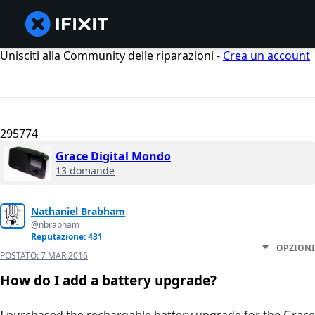
Unisciti alla Community delle riparazioni -
Crea un account
295774
Grace Digital Mondo
13 domande
Nathaniel Brabham
@nbrabham
Reputazione: 431
OPZIONI
POSTATO:
7 MAR 2016
How do I add a battery upgrade?