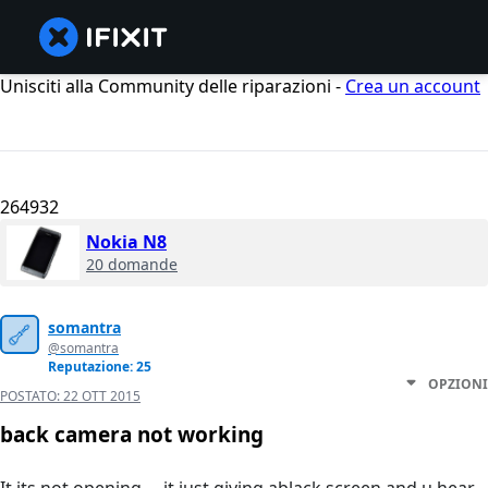
Unisciti alla Community delle riparazioni -
Crea un account
264932
Nokia N8
20 domande
somantra
@somantra
Reputazione: 25
OPZIONI
POSTATO:
22 OTT 2015
back camera not working