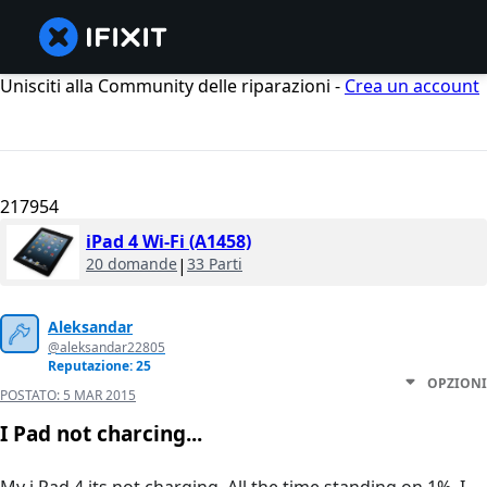
Unisciti alla Community delle riparazioni -
Crea un account
217954
iPad 4 Wi-Fi (A1458)
20 domande
|
33 Parti
Aleksandar
@aleksandar22805
Reputazione: 25
OPZIONI
POSTATO:
5 MAR 2015
I Pad not charcing...