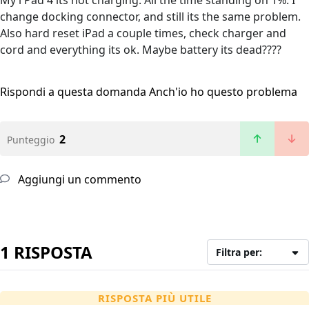
My i Pad 4 its not charging. All the time standing on 1%. I
change docking connector, and still its the same problem.
Also hard reset iPad a couple times, check charger and
cord and everything its ok. Maybe battery its dead????
Rispondi a questa domanda
Anch'io ho questo problema
2
Punteggio
Aggiungi un commento
1 RISPOSTA
Filtra per:
RISPOSTA PIÙ UTILE