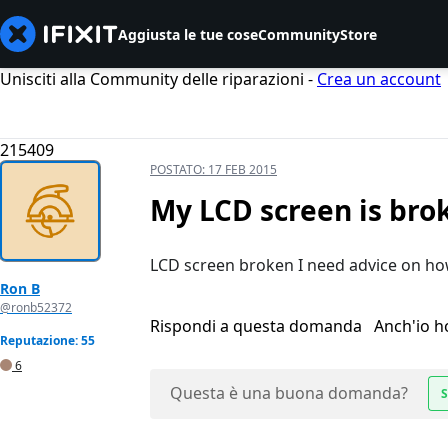
Aggiusta le tue cose
Community
Store
Unisciti alla Community delle riparazioni -
Crea un account
215409
POSTATO:
17 FEB 2015
My LCD screen is bro
LCD screen broken I need advice on how
Ron B
@ronb52372
Rispondi a questa domanda
Anch'io 
Reputazione: 55
6
Questa è una buona domanda?
S