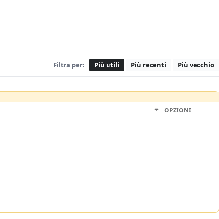
Filtra per:
Più utili
Più recenti
Più vecchio
OPZIONI