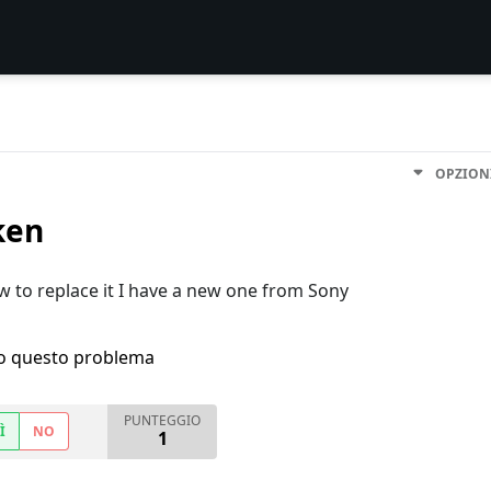
OPZION
ken
 to replace it I have a new one from Sony
ho questo problema
PUNTEGGIO
Ì
NO
1