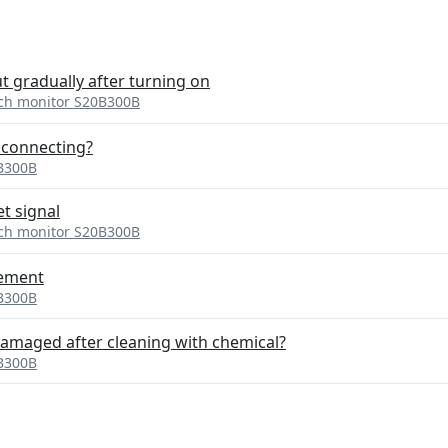
t gradually after turning on
ch monitor S20B300B
 connecting?
B300B
t signal
ch monitor S20B300B
cement
B300B
 damaged after cleaning with chemical?
B300B