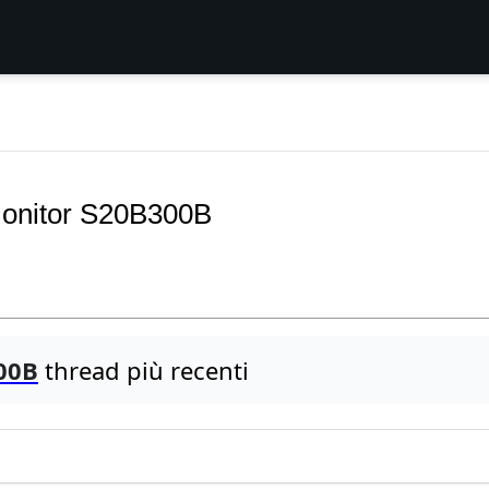
monitor S20B300B
00B
thread più recenti