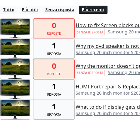
Tutto
Più utili
Senza risposta
Più recenti
0
How to fix Screen blacks ou
Samsung 20 in
SENZA RISPOSTA
RISPOSTE
1
Why my dvd speaker is not
Samsung 20 inch monitor S20
RISPOSTA
0
Why the monitor doesn’t ge
Samsung 20 in
SENZA RISPOSTA
RISPOSTE
1
HDMI Port repair & Repla
Samsung 20 inch monitor S20
RISPOSTA
1
What to do if display gets
Samsung 20 inch monitor S20
RISPOSTA