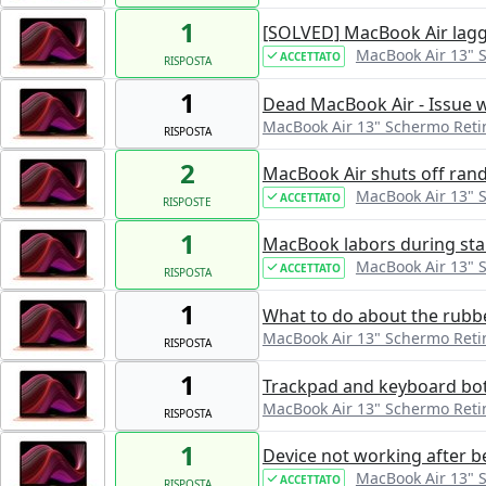
1
[SOLVED] MacBook Air lagg
MacBook Air 13" 
ACCETTATO
RISPOSTA
1
Dead MacBook Air - Issue w
MacBook Air 13" Schermo Reti
RISPOSTA
2
MacBook Air shuts off ran
MacBook Air 13" 
ACCETTATO
RISPOSTE
1
MacBook labors during sta
MacBook Air 13" 
ACCETTATO
RISPOSTA
1
What to do about the rubb
MacBook Air 13" Schermo Reti
RISPOSTA
1
Trackpad and keyboard bot
MacBook Air 13" Schermo Reti
RISPOSTA
1
Device not working after be
MacBook Air 13" 
ACCETTATO
RISPOSTA