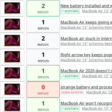
2
New battery installed and 
MacBook Air 13" 
ACCETTATO
RISPOSTE
1
MacBook Air keeps giving e
MacBook Air 13" Schermo Reti
RISPOSTA
2
MacBook air stuck in intern
MacBook Air 13" Schermo Reti
RISPOSTE
1
Right arrow key keeps popp
MacBook Air 13" Schermo Reti
RISPOSTA
1
MacBook Air 2020 doesn't s
MacBook Air 13" 
ACCETTATO
RISPOSTA
0
strange battery and proce
MacBook Air 13
SENZA RISPOSTA
RISPOSTE
1
MacBook Air won't recogni
MacBook Air 13" 
ACCETTATO
RISPOSTA