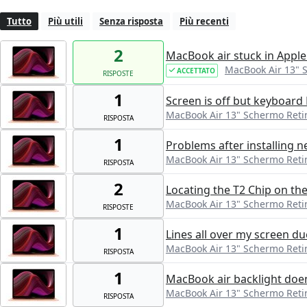
Tutto
Più utili
Senza risposta
Più recenti
2
MacBook air stuck in Apple
MacBook Air 13" 
ACCETTATO
RISPOSTE
1
Screen is off but keyboard 
MacBook Air 13" Schermo Reti
RISPOSTA
1
Problems after installing 
MacBook Air 13" Schermo Reti
RISPOSTA
2
Locating the T2 Chip on t
MacBook Air 13" Schermo Reti
RISPOSTE
1
Lines all over my screen du
MacBook Air 13" Schermo Reti
RISPOSTA
1
MacBook air backlight doens
MacBook Air 13" Schermo Reti
RISPOSTA