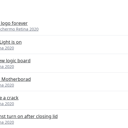
 logo forever
Schermo Retina 2020
Light is on
na 2020
new logic board
na 2020
he Motherborad
na 2020
e a crack
na 2020
t turn on after closing lid
na 2020