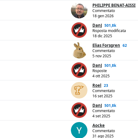
PHILIPPE BENAT-AISSI
Commentato
18 gen 2026
DanJ
501,8k
Risposta modificata
18 dic 2025
Elias Forsgren
62
Commentato
5 nov 2025
DanJ
501,8k
Risposte
4 ott 2025
Roel
23
Commentato
16 set 2025
DanJ
501,8k
Commentato
4 set 2025
Aocke
Commentato
31 ago 2025