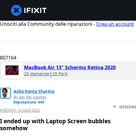
Unisciti alla Community delle riparazioni -
Crea un account
807164
MacBook Air 13" Schermo Retina 2020
20 domande
|
29 Parti
Asha Kanta Sharma
@i_am_the_cosmos
Reputazione: 445
OPZIONI
POSTATO:
12 AGO 2023
I ended up with Laptop Screen bubbles
somehow