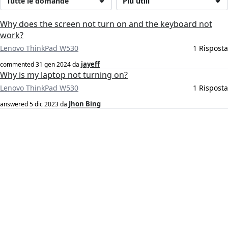
Tutte le domande
Più utili
Why does the screen not turn on and the keyboard not
work?
Lenovo ThinkPad W530
1 Risposta
jayeff
commented
31 gen 2024
da
Why is my laptop not turning on?
Lenovo ThinkPad W530
1 Risposta
Jhon Bing
answered
5 dic 2023
da