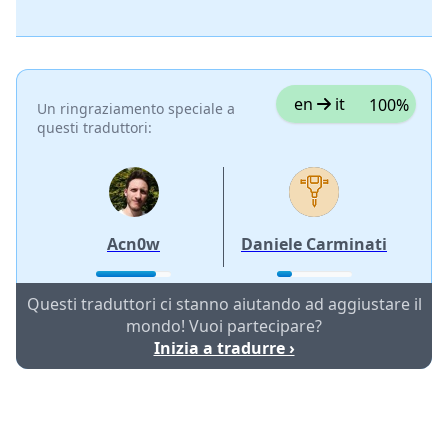
en
it
100%
Un ringraziamento speciale a
questi traduttori:
Acn0w
Daniele Carminati
Questi traduttori ci stanno aiutando ad aggiustare il
mondo! Vuoi partecipare?
Inizia a tradurre ›