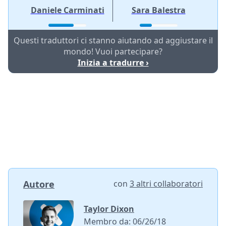
Daniele Carminati
Sara Balestra
Questi traduttori ci stanno aiutando ad aggiustare il
mondo! Vuoi partecipare?
Inizia a tradurre ›
Autore
con
3 altri collaboratori
Taylor Dixon
Membro da: 06/26/18