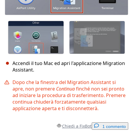
Accendi il tuo Mac ed apri l'applicazione Migration
Assistant.
Dopo che la finestra del Migration Assistant si
apre, non premere
Continua
finché non sei pronto
ad iniziare la procedura di trasferimento. Premere
continua chiuderà forzatamente qualsiasi
applicazione aperta e ti disconnetterà.
Chiedi a FixBot
1 commento