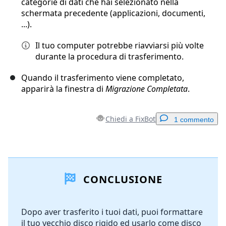
categorie di dati che hai selezionato nella
schermata precedente (applicazioni, documenti,
...).
Il tuo computer potrebbe riavviarsi più volte
durante la procedura di trasferimento.
Quando il trasferimento viene completato,
apparirà la finestra di
Migrazione Completata
.
Chiedi a FixBot
1 commento
Aggiungi un commento
CONCLUSIONE
Aggiungi Commento
Dopo aver trasferito i tuoi dati, puoi formattare
il tuo vecchio disco rigido ed usarlo come disco
Annulla
Pubblica commento