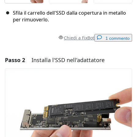
Sfila il carrello dell'SSD dalla copertura in metallo
per rimuoverlo.
Chiedi a FixBot
1 commento
Passo 2
Installa l'SSD nell'adattatore
Aggiungi un commento
Aggiungi Commento
Annulla
Pubblica commento