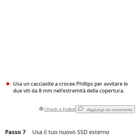
Annulla
Pubblica commento
Usa un cacciavite a crocee Phillips per avvitare le
due viti da 8 mm nell'estremità della copertura.
Chiedi a FixBot
Aggiungi un commento
Passo 7
Usa il tuo nuovo SSD esterno
Aggiungi un commento