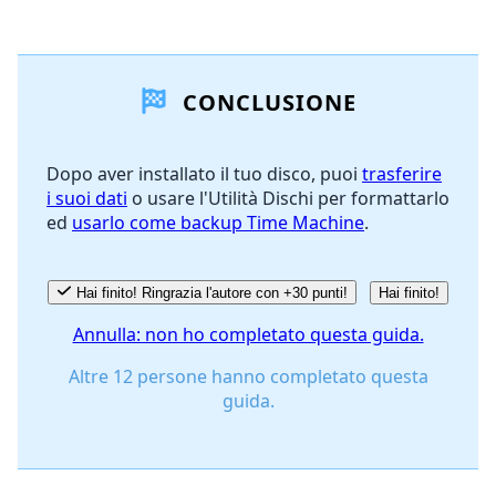
Aggiungi un commento
CONCLUSIONE
Aggiungi Commento
Dopo aver installato il tuo disco, puoi
trasferire
i suoi dati
o usare l'Utilità Dischi per formattarlo
Annulla
Pubblica commento
ed
usarlo come backup Time Machine
.
Hai finito! Ringrazia l'autore con +30 punti!
Hai finito!
Annulla: non ho completato questa guida.
Altre 12 persone hanno completato questa
guida.