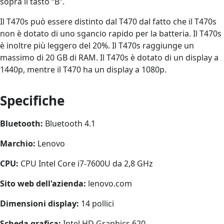
sopra il tasto “B”.
Il T470s può essere distinto dal T470 dal fatto che il T470s
non è dotato di uno sgancio rapido per la batteria. Il T470s
è inoltre più leggero del 20%. Il T470s raggiunge un
massimo di 20 GB di RAM. Il T470s è dotato di un display a
1440p, mentre il T470 ha un display a 1080p.
Specifiche
Bluetooth:
Bluetooth 4.1
Marchio:
Lenovo
CPU:
CPU Intel Core i7-7600U da 2,8 GHz
Sito web dell'azienda:
lenovo.com
Dimensioni display:
14 pollici
Scheda grafica:
Intel HD Graphics 620