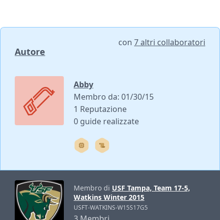
con
7 altri collaboratori
Autore
Abby
Membro da: 01/30/15
1 Reputazione
0 guide realizzate
Membro di
USF Tampa, Team 17-5,
Watkins Winter 2015
USFT-WATKINS-W15S17G5
3 Membri