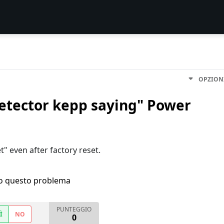
OPZION
etector kepp saying" Power
" even after factory reset.
ho questo problema
PUNTEGGIO
Ì
NO
0