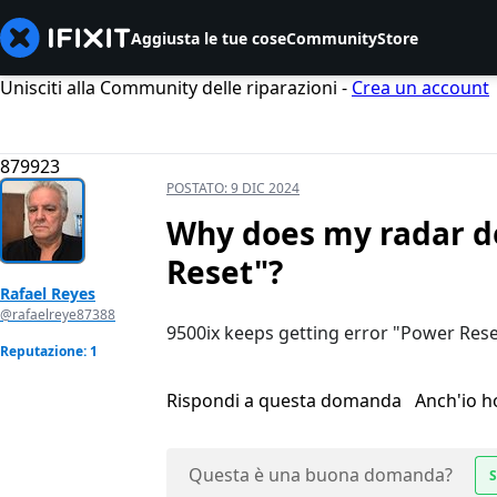
Aggiusta le tue cose
Community
Store
Unisciti alla Community delle riparazioni -
Crea un account
879923
POSTATO:
9 DIC 2024
Why does my radar d
Reset"?
Rafael Reyes
@rafaelreye87388
9500ix keeps getting error "Power Reset
Reputazione: 1
Rispondi a questa domanda
Anch'io 
Questa è una buona domanda?
S