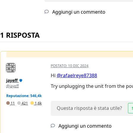
Aggiungi un commento
1 RISPOSTA
POSTATO:
10 DIC 2024
Hi
@rafaelreye87388
jayeff
Try unplugging the unit from the pow
@jayeff
Reputazione: 546,4k
11
421
1,6k
Questa risposta è stata utile?
Aggiungi un commento