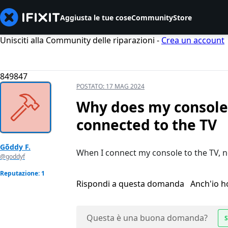
Aggiusta le tue cose
Community
Store
Unisciti alla Community delle riparazioni -
Crea un account
849847
POSTATO:
17 MAG 2024
Why does my console
connected to the TV
Gõddy F.
When I connect my console to the TV, n
@goddyf
Reputazione: 1
Rispondi a questa domanda
Anch'io 
Questa è una buona domanda?
S