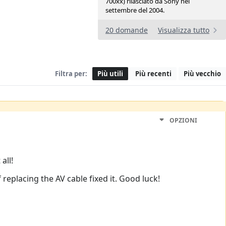
700xx) rilasciato da Sony nel
settembre del 2004.
20 domande
Visualizza tutto
Filtra per:
Più utili
Più recenti
Più vecchio
OPZIONI
all!
f replacing the AV cable fixed it. Good luck!