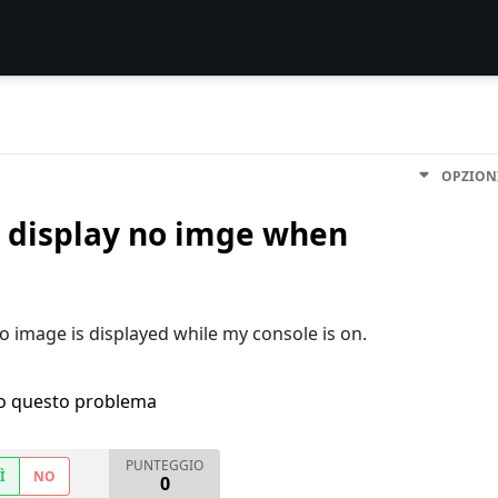
OPZION
 display no imge when
o image is displayed while my console is on.
ho questo problema
PUNTEGGIO
Ì
NO
0