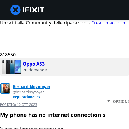
Unisciti alla Community delle riparazioni -
Crea un account
818550
Oppo A53
20 domande
Bernard Noynoyan
@bernardnoynoyan
Reputazione: 73
OPZIONI
POSTATO:
10 OTT 2023
My phone has no internet connection s