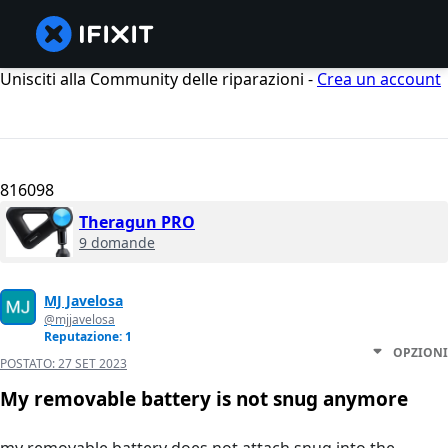
Unisciti alla Community delle riparazioni -
Crea un account
816098
Theragun PRO
9 domande
MJ Javelosa
@mjjavelosa
Reputazione: 1
OPZIONI
POSTATO:
27 SET 2023
My removable battery is not snug anymore