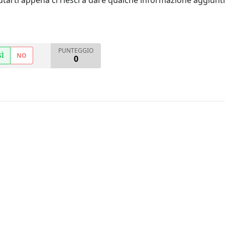
tarti appena ci riesci a dare qualche informazione aggiunt
PUNTEGGIO
SÌ
NO
0