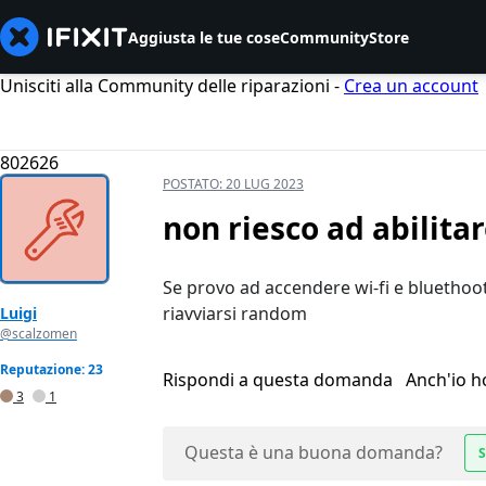
Aggiusta le tue cose
Community
Store
Unisciti alla Community delle riparazioni -
Crea un account
802626
POSTATO:
20 LUG 2023
non riesco ad abilita
Se provo ad accendere wi-fi e bluethoot 
riavviarsi random
Luigi
@scalzomen
Reputazione: 23
Rispondi a questa domanda
Anch'io 
3
1
Questa è una buona domanda?
S