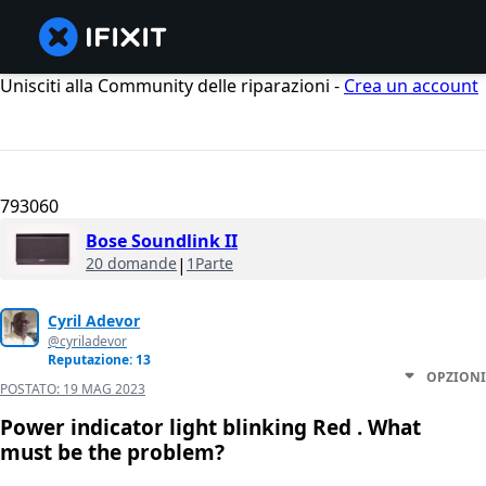
Unisciti alla Community delle riparazioni -
Crea un account
793060
Bose Soundlink II
20 domande
|
1Parte
Cyril Adevor
@cyriladevor
Reputazione: 13
OPZIONI
POSTATO:
19 MAG 2023
Power indicator light blinking Red . What
must be the problem?