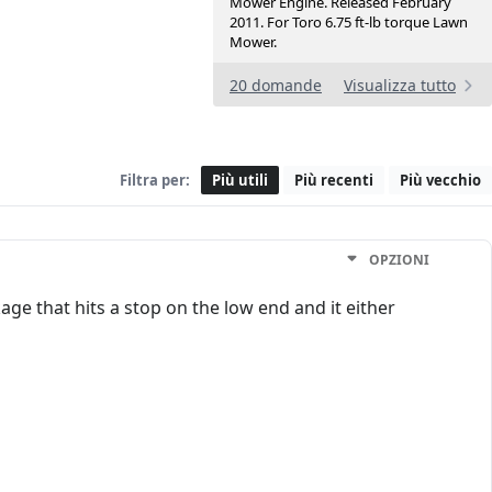
Mower Engine. Released February
2011. For Toro 6.75 ft-lb torque Lawn
Mower.
20 domande
Visualizza tutto
Filtra per:
Più utili
Più recenti
Più vecchio
OPZIONI
nkage that hits a stop on the low end and it either