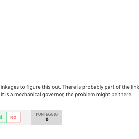
 linkages to figure this out. There is probably part of the li
e it is a mechanical governor, the problem might be there.
PUNTEGGIO
SÌ
NO
0