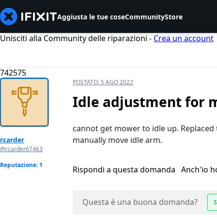
Aggiusta le tue cose
Community
Store
Unisciti alla Community delle riparazioni -
Crea un account
742575
POSTATO:
5 AGO 2022
Idle adjustment for
cannot get mower to idle up. Replaced th
manually move idle arm.
rcarder
@rcarder67463
Reputazione: 1
Rispondi a questa domanda
Anch'io 
Questa è una buona domanda?
S