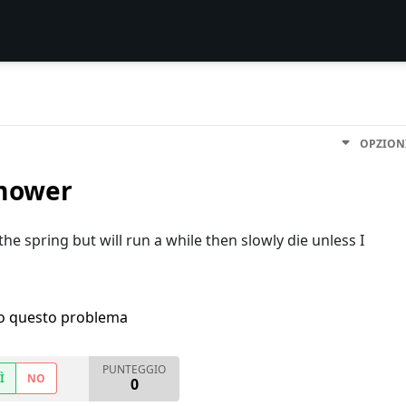
OPZION
 mower
e spring but will run a while then slowly die unless I
ho questo problema
PUNTEGGIO
Ì
NO
0