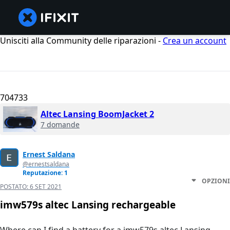
Unisciti alla Community delle riparazioni -
Crea un account
704733
Altec Lansing BoomJacket 2
7 domande
Ernest Saldana
@ernestsaldana
Reputazione: 1
OPZIONI
POSTATO:
6 SET 2021
imw579s altec Lansing rechargeable