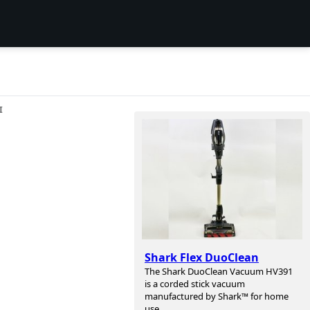
I
Shark Flex DuoClean
The Shark DuoClean Vacuum HV391
is a corded stick vacuum
manufactured by Shark™ for home
use.