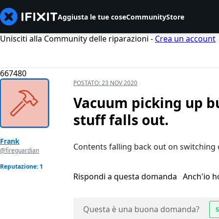
Aggiusta le tue cose
Community
Store
Unisciti alla Community delle riparazioni -
Crea un account
667480
POSTATO:
23 NOV 2020
Vacuum picking up bu
stuff falls out.
Frank
Contents falling back out on switching 
@fireguardian
Reputazione: 1
Rispondi a questa domanda
Anch'io 
Questa è una buona domanda?
S