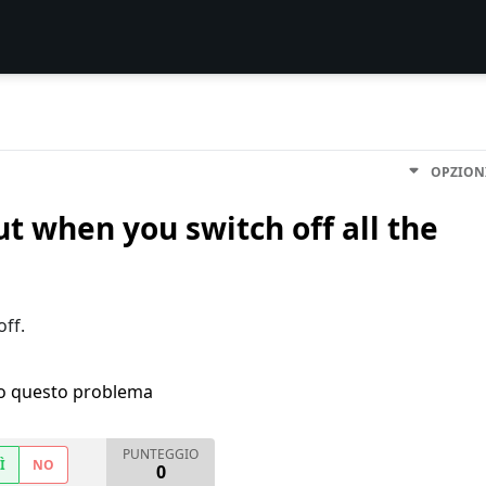
OPZION
t when you switch off all the
off.
ho questo problema
PUNTEGGIO
Ì
NO
0