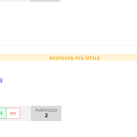
RISPOSTA PIÙ UTILE
g
PUNTEGGIO
SÌ
NO
2