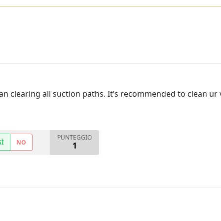
lean clearing all suction paths. It’s recommended to clean u
PUNTEGGIO
SÌ
NO
1