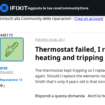
Aggiusta le tue cose
Community
Store
Unisciti alla Community delle riparazioni -
Crea un account
448119
POSTATO:
18 DIC 2017
Thermostat failed, I re
heating and tripping
greg
The thermostat kept tripping so I repla
@spydr03
again. Should I replace the elements no
Reputazione: 13
Smith that's only 4 years old is that nor
1
Rispondi a questa domanda
Anch'io 