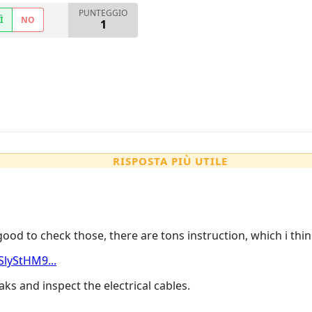
PUNTEGGIO
Ì
NO
1
RISPOSTA PIÙ UTILE
good to check those, there are tons instruction, which i thin
lyStHM9...
ks and inspect the electrical cables.