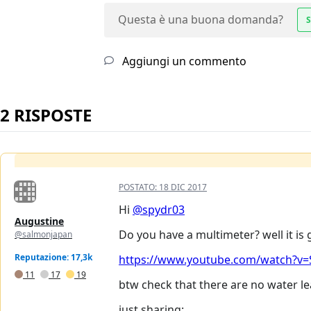
Questa è una buona domanda?
S
Aggiungi un commento
2 RISPOSTE
POSTATO:
18 DIC 2017
Hi
@spydr03
Augustine
Do you have a multimeter? well it is 
@salmonjapan
Reputazione: 17,3k
https://www.youtube.com/watch?v=S
11
17
19
btw check that there are no water lea
just sharing: