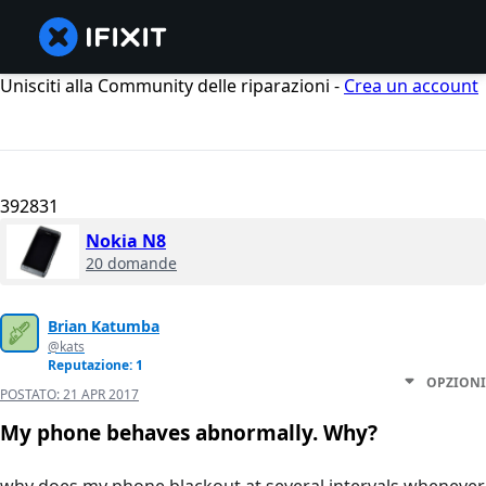
Unisciti alla Community delle riparazioni -
Crea un account
392831
Nokia N8
20 domande
Brian Katumba
@kats
Reputazione: 1
OPZIONI
POSTATO:
21 APR 2017
My phone behaves abnormally. Why?