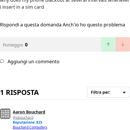
why does my phone blackout at several intervals whenever
i insert in a sim card
Rispondi a questa domanda
Anch'io ho questo problema
0
Punteggio
Aggiungi un commento
1 RISPOSTA
Filtra per:
Aaron Bouchard
@abouchard
Reputazione: 825
Bouchard Computers