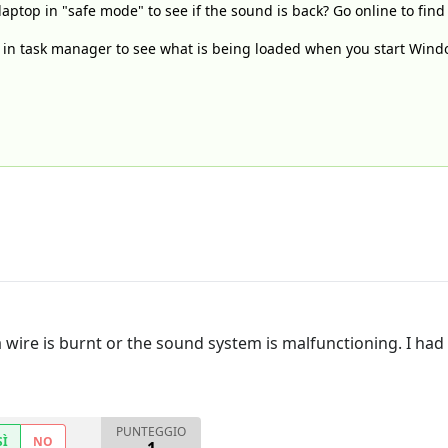
laptop in "safe mode" to see if the sound is back? Go online to find
tab in task manager to see what is being loaded when you start Wi
 wire is burnt or the sound system is malfunctioning. I had t
PUNTEGGIO
SÌ
NO