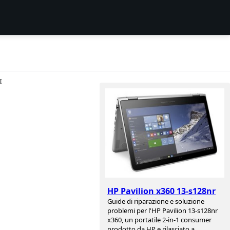
I
HP Pavilion x360 13-s128nr
Guide di riparazione e soluzione
problemi per l'HP Pavilion 13-s128nr
x360, un portatile 2-in-1 consumer
prodotto da HP e rilasciato a