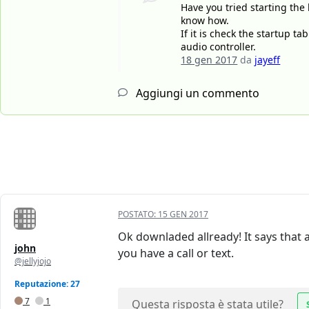
Have you tried starting the 
know how.
If it is check the startup 
audio controller.
18 gen 2017
da
jayeff
Aggiungi un commento
POSTATO:
15 GEN 2017
Ok downladed allready! It says that a
john
you have a call or text.
@jellyjojo
Reputazione: 27
7
1
Questa risposta è stata utile?