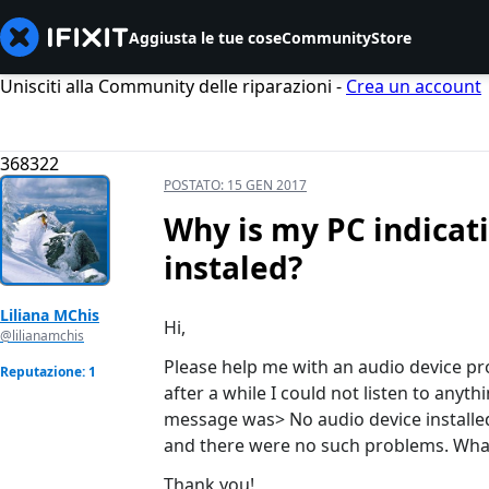
Aggiusta le tue cose
Community
Store
Unisciti alla Community delle riparazioni -
Crea un account
368322
POSTATO:
15 GEN 2017
Why is my PC indicati
instaled?
Liliana MChis
Hi,
@lilianamchis
Please help me with an audio device pr
Reputazione: 1
after a while I could not listen to any
message was> No audio device installed.
and there were no such problems. What
Thank you!