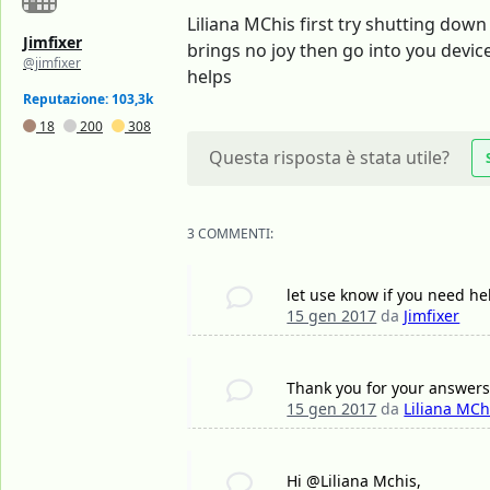
Liliana MChis first try shutting down
Jimfixer
brings no joy then go into you devic
@jimfixer
helps
Reputazione: 103,3k
18
200
308
Questa risposta è stata utile?
3 COMMENTI:
let use know if you need hel
15 gen 2017
da
Jimfixer
Thank you for your answers.
15 gen 2017
da
Liliana MCh
Hi @Liliana Mchis,