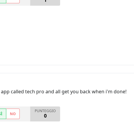
1
 app called tech pro and all get you back when i'm done!
PUNTEGGIO
SÌ
NO
0