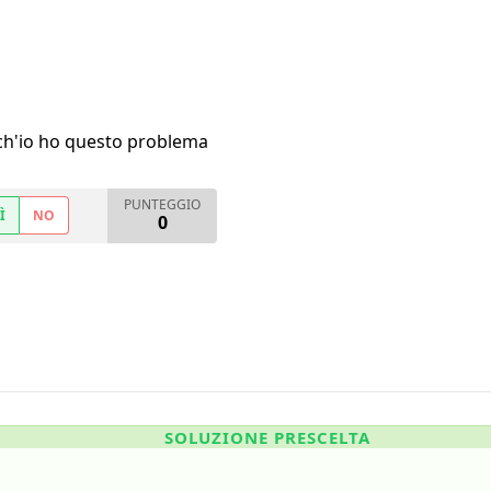
h'io ho questo problema
PUNTEGGIO
Ì
NO
0
SOLUZIONE PRESCELTA