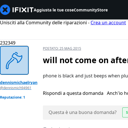
Aggiusta le tue cose
Community
Store
Unisciti alla Community delle riparazioni -
Crea un account
232349
POSTATO:
25 MAG 2015
will not come on afte
phone is black and just beeps when plu
dennismichaelryan
@dennismich94961
Rispondi a questa domanda
Anch'io 
Reputazione: 1
Questa è una buona domanda?
S