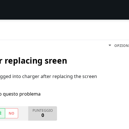
OPZION
r replacing sreen
gged into charger after replacing the screen
ho questo problema
PUNTEGGIO
Ì
NO
0